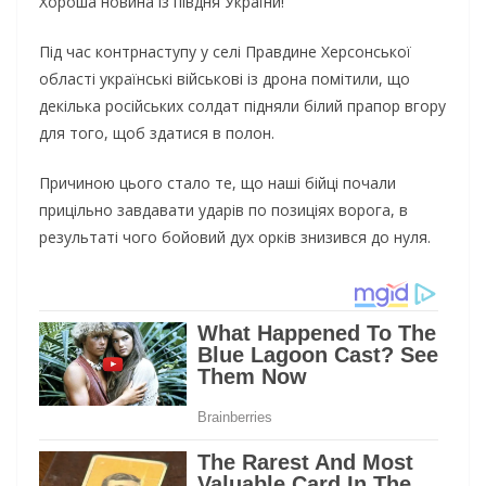
Хороша новина із півдня України!
Під час контрнаступу у селі Правдине Херсонської
області українські військові із дрона помітили, що
декілька російських солдат підняли білий прапор вгору
для того, щоб здатися в полон.
Причиною цього стало те, що наші бійці почали
прицільно завдавати ударів по позиціях ворога, в
результаті чого бойовий дух орків знизився до нуля.