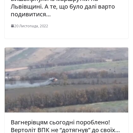
Львівщині. А те, що було далі варто
подивитися…
20 Листопада, 2022
Вагнерівцям сьогодні пороблено!
Вертоліт ВПК не “дотягнув” до своїх…