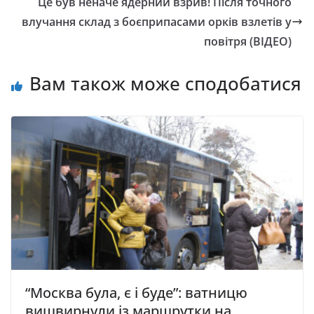
Це був неначе ядерний взрив! Після точного
влучання склад з боєприпасами орків взлетів у
повітря (ВІДЕО)
Вам також може сподобатися
“Москва була, є і буде”: ватницю
вишвирнули із маршрутки на