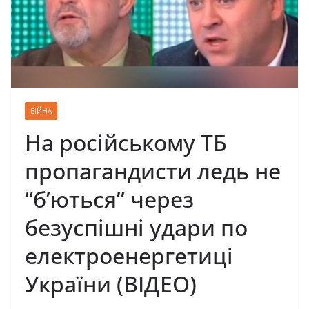
ВІЙНА
На російському ТБ
пропагандисти ледь не
“б’ються” через
безуспішні удари по
електроенергетиці
України (ВІДЕО)