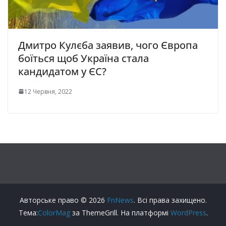
Дмитро Кулєба заявив, чого Європа
боїться щоб Україна стала
кандидатом у ЄС?
12 Червня, 2022
Авторське право © 2026
FnNews
. Всі права захищено.
Тема:
ColorMag
за ThemeGrill. На платформі
WordPress
.