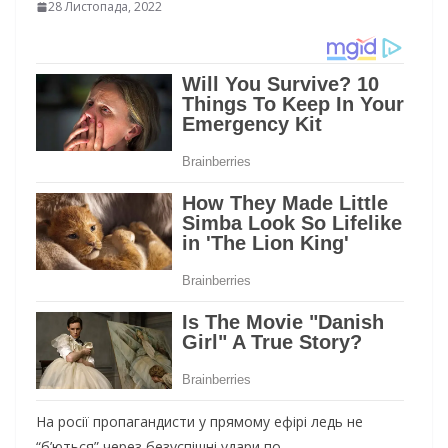
28 Листопада, 2022
На росії пропагандисти у прямому ефірі ледь не
“б’ються” через безуспішні удари по