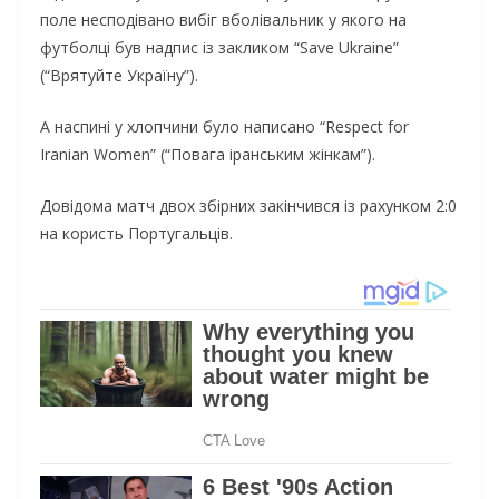
поле несподівано вибіг вболівальник у якого на
футболці був надпис із закликом “Save Ukraine”
(“Врятуйте Україну”).
А наспині у хлопчини було написано “Respect for
Iranian Women” (“Повага іранським жінкам”).
Довідома матч двох збірних закінчився із рахунком 2:0
на користь Португальців.