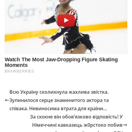
Всю Україну сколихнула жахлива звістка.
3упинилося серце знаменитого актора та
співака. Невиносима втрата для країни…
За скоєне він обов’язково відповість! У
Німеччині кавказець ж0рстоко побив