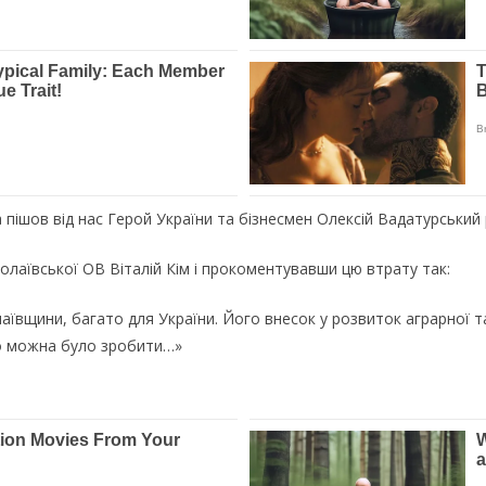
 пішов від нас Герой України та бізнесмен Олексій Вадатурський
олаївської ОВ Віталій Кім і прокоментувавши цю втрату так:
вщини, багато для України. Його внесок у розвиток аграрної та 
то можна було зробити…»