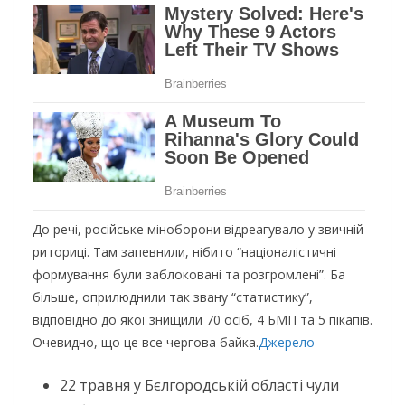
До речі, російське міноборони відреагувало у звичній
риториці. Там запевнили, нібито “націоналістичні
формування були заблоковані та розгромлені”. Ба
більше, оприлюднили так звану “статистику”,
відповідно до якої знищили 70 осіб, 4 БМП та 5 пікапів.
Очевидно, що це все чергова байка.
Джерело
22 травня у Бєлгородській області чули