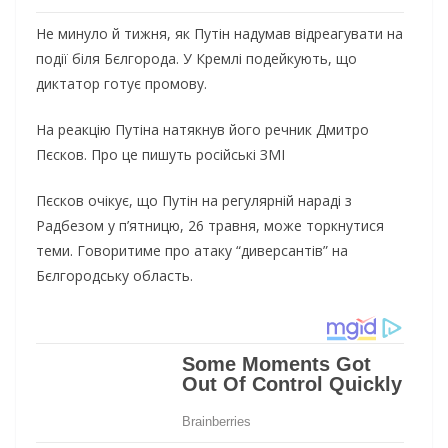
Не минуло й тижня, як Путін надумав відреагувати на
події біля Бєлгорода. У Кремлі подейкують, що
диктатор готує промову.
На реакцію Путіна натякнув його речник Дмитро
Пєсков. Про це пишуть російські ЗМІ
Пєсков очікує, що Путін на регулярній нараді з
Радбезом у п’ятницю, 26 травня, може торкнутися
теми. Говоритиме про атаку “диверсантів” на
Бєлгородську область.