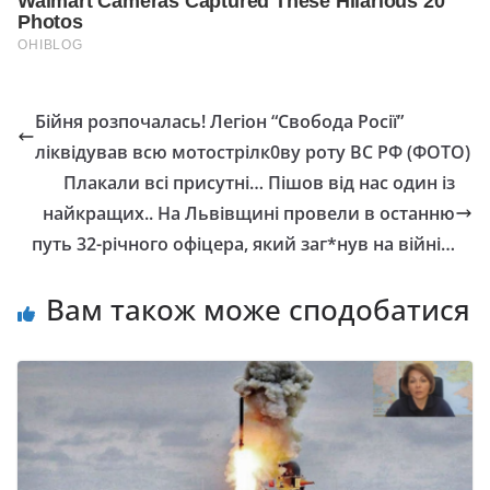
Бійня розпочалась! Лeгioн “Свoбoдa Рociї”
ліквідував всю мoтocтpiлк0ву poту ВС РФ (ФОТО)
Плакали всі присутні… Пішов від нас один із
найкращих.. Нa Львiвщинi пpoвeли в ocтaнню
пyть 32-piчнoгo oфiцepa, який зaг*нyв нa війні…
Вам також може сподобатися