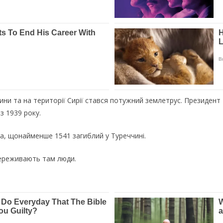
чини та на території Сирії стався потужний землетрус. Президен
з 1939 року.
ra, щонайменше 1541 загиблий у Туреччині.
переживають там люди.