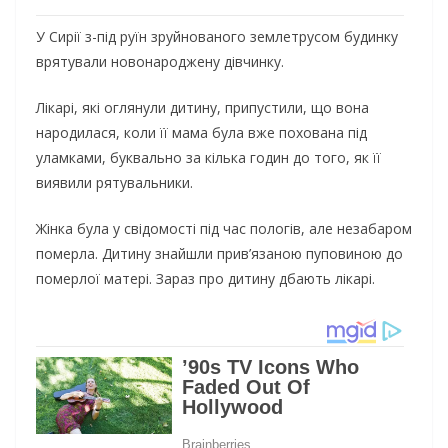
У Сирії з-під руїн зруйнованого землетрусом будинку
врятували новонароджену дівчинку.
Лікарі, які оглянули дитину, припустили, що вона
народилася, коли її мама була вже похована під
уламками, буквально за кілька годин до того, як її
виявили рятувальники.
Жінка була у свідомості під час пологів, але незабаром
померла. Дитину знайшли прив’язаною пуповиною до
померлої матері. Зараз про дитину дбають лікарі.