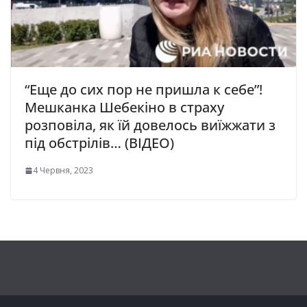
“Еще до сих пор не пришла к себе”!
Мeшкaнкa Шeбeкiнo в страху
розповіла, як їй довелось виїжжати з
під обстрілів… (ВІДЕО)
4 Червня, 2023