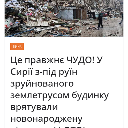
ВІЙНА
Це правжнє ЧУДО! У
Сирії з-під руїн
зруйнованого
землетрусом будинку
врятували
новонароджену