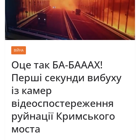
ВІЙНА
Оце так БА-БАААХ!
Перші секунди вибуху
із камер
відеоспостереження
руйнації Кримського
моста