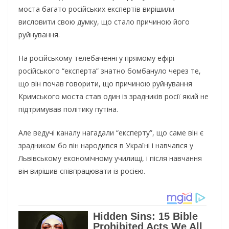
моста багато російських експертів вирішили
висловити свою думку, що стало причиною його
руйнування.
На російському телебаченні у прямому ефірі
російського “експерта” знатно бомбануло через те,
що він почав говорити, що причиною руйнування
Кримського моста став один із зрадників росії який не
підтримував політику путіна.
Але ведучі каналу нагадали “експерту”, що саме він є
зрадником бо він народився в Україні і навчався у
Львівському економічному училищі, і після навчання
він вирішив співпрацювати із росією.