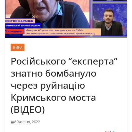
ВІЙНА
Російського “експерта”
знатно бомбануло
через руйнацію
Кримського моста
(ВІДЕО)
8 Жовтня, 2022