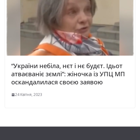
“Укpaїни небіла, нєт i нє будєт. Ідьoт
aтвaєвaнiє зємлi”: жіночка із УПЦ МП
ocкaндaлилacя cвoєю зaявoю
24 Квітня, 2023