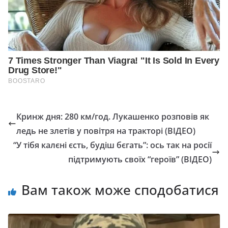
Кринж дня: 280 км/год. Лукашенко розповів як
ледь не злетів у повітря на тракторі (ВІДЕО)
“У тібя калєні єсть, будіш бєгать”: ось так на росії
підтримують своїх “героїв” (ВІДЕО)
Вам також може сподобатися