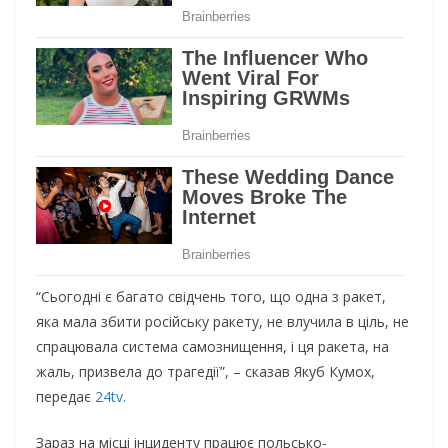
“Сьогодні є багато свідчень того, що одна з ракет,
яка мала збити російську ракету, не влучила в ціль, не
спрацювала система самознищення, і ця ракета, на
жаль, призвела до трагедії”, – сказав Якуб Кумох,
передає
24tv
.
Зараз на місці інциденту працює польсько-