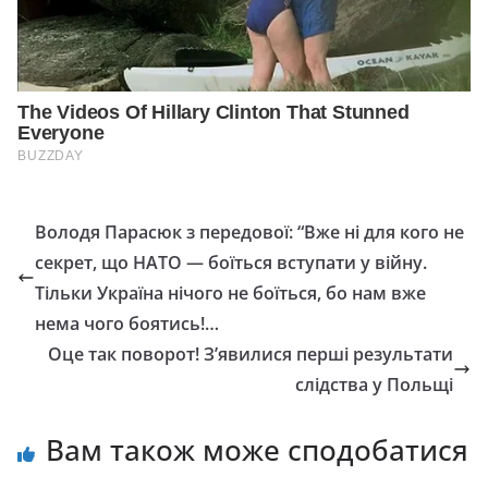
Володя Парасюк з передової: “Вже ні для кого не
секрет, що НAТO — боїться вступати у вiйну.
Тільки Україна нічого не боїться, бо нам вже
нема чого боятись!…
Оце так поворот! З’явилися перші результати
слідства у Польщі
Вам також може сподобатися