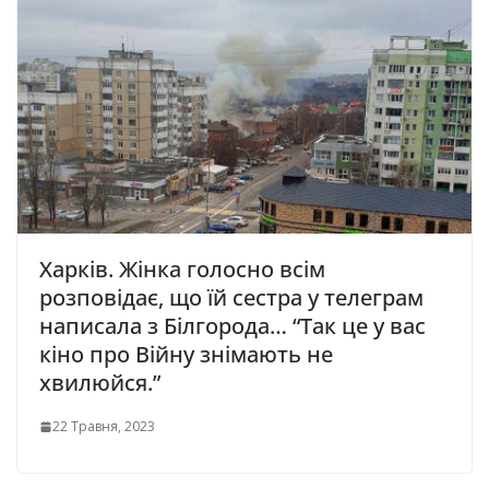
Харків. Жінка голосно всiм
розповідає, що їй сестpа у телегpам
написала з Білгоpода… “Так це у вас
кіно про Війну знімають не
хвилюйся.”
22 Травня, 2023