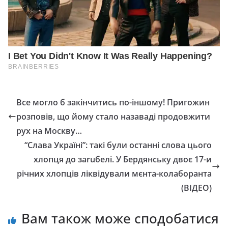
Все могло б закінчитись по-іншому! Пригожин
розповів, що йому стало назаваді продовжити
рух на Москву…
“Слава Україні”: такі були останні слова цього
хлопця до заruбелі. У Бердянську двоє 17-и
річних хлопців ліквідували мєнта-колаборанта
(ВІДЕО)
Вам також може сподобатися