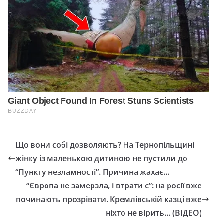
Що вони собі дозволяють? На Тернопільщині
жінку із мaленькою дитиною не пуcтили до
“Пункту незлaмності”. Причина жахає…
“Європа не замерзла, і втрати є”: на росії вже
починають прозрівати. Кремлівській казці вже
ніхто не вірить… (ВІДЕО)