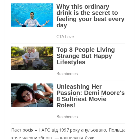
Пакт росія – НАТО від 1997 року анульовано, Польща
хоче ядерну зброю, — канцелярія Дуди.