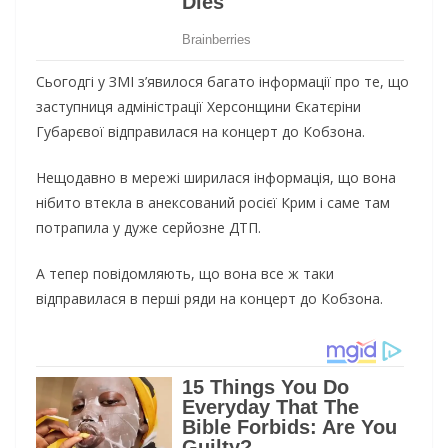
Сьогодгі у ЗМІ з’явилося багато інформації про те, що
заступниця адміністрації Херсонщини Єкатєріни
Губарєвої відправилася на концерт до Кобзона.
Нещодавно в мережі ширилася інформація, що вона
нібито втекла в анексований росієї Крим і саме там
потрапила у дуже серйозне ДТП.
А тепер повідомляють, що вона все ж таки
відправилася в перші ряди на концерт до Кобзона.