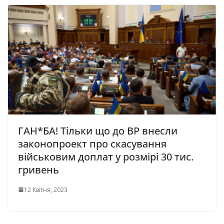
ГАН*БА! Тільки що до ВР внecли
законопроект пpo cкacувaння
вiйcькoвим дoплaт у розмірі 30 тиc.
гpивeнь
12 Квітня, 2023