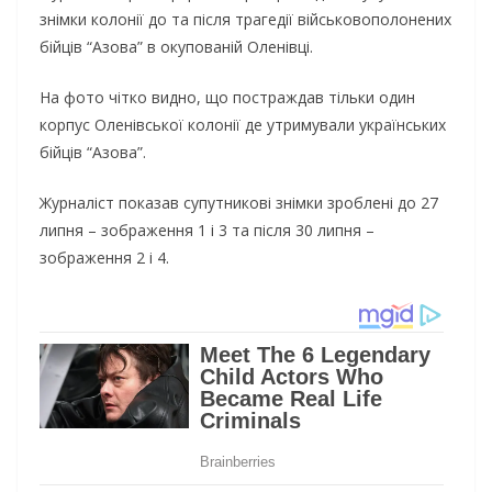
знімки колонії до та після трагедії військовополонених
бійців “Азова” в окупованій Оленівці.
На фото чітко видно, що постраждав тільки один
корпус Оленівської колонії де утримували українських
бійців “Азова”.
Журналіст показав супутникові знімки зроблені до 27
липня – зображення 1 і 3 та після 30 липня –
зображення 2 і 4.