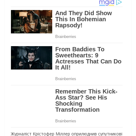
Журналіст Крістофер Міллер оприлюднив супутникові