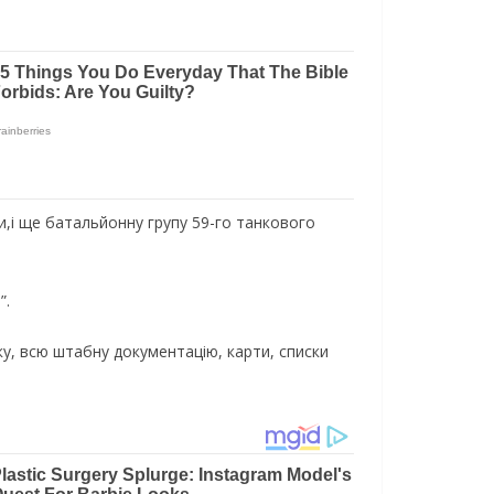
и,і ще батальйонну групу 59-го танкового
”.
ку, всю штабну документацію, карти, списки