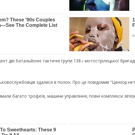
ент дві батальйонні тактичні групи 138-ї мотострілецької бригад
ьковослужбовців здалися в полон. Про це повідомив “Цензор.нет
имали багато трофеїв, машини управління, повні комплекси зв’яз