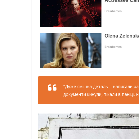
“Дуже смішна деталь – написали рап
документи кинули, тікали в паніці,