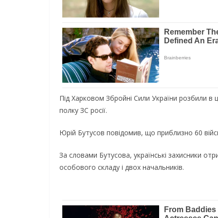
Під Харковом Збройні Сили України розбили в ц
полку ЗС росії.
Юрій Бутусов повідомив, що приблизно 60 війс
За словами Бутусова, українські захисники отр
особового складу і двох начальників.