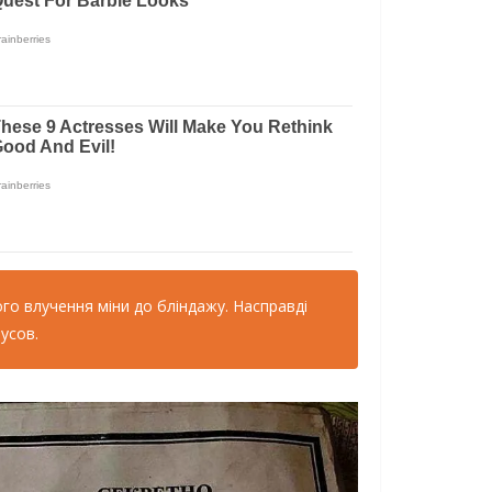
ого влучення міни до бліндажу. Насправді
усов.