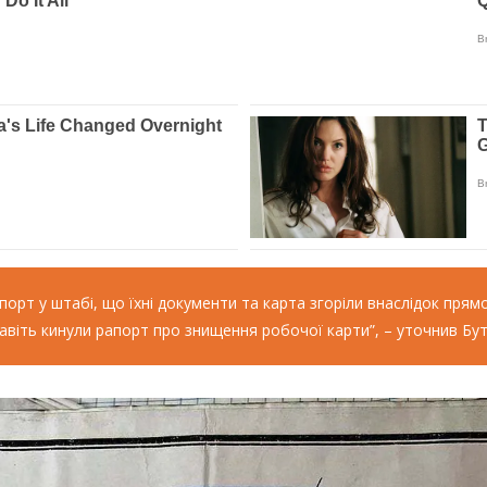
орт у штабі, що їхні документи та карта згоріли внаслідок прям
 навіть кинули рапорт про знищення робочої карти”, – уточнив Бут