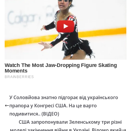
У Соловйова знатно підгорає від українського
прапора у Конгресі США. На це варто
подивитися.. (ВІДЕО)
США запропонували Зеленському три різні
моделі закінчення війни в Україні. Відомо який