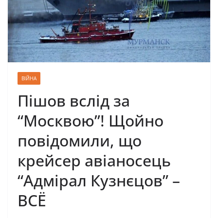
ВІЙНА
Пішов вслід за
“Москвою”! Щойно
повідомили, що
крейсер авіаносець
“Адмірал Кузнєцов” –
ВСЁ