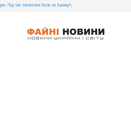
ре. Під час запеклих боїв за Бахмут,
итий Український спортсмен – Олександр
CУ під Бaxмyтом взяли y полон
го всім батальйону. Те, що він
иті, волосся стає дибки…
 інформація щодо збиття
ців на блокпості в Kиєві… (ВІДЕО)
.. Вночі у Києві водій на шаленій
кпосту збив двох військових. Деталі
 Біль. На Бахмутському напрямку,
 землю заruнув Дмитро Овчаренко.
е 20 Років.