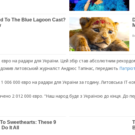
н євро на радари для України. Цей збір став абсолютним рекордом
відомив литовський журналіст Андрюс Тапінас, передають
Патріот
1 006 000 євро на радари для України за годину. Литовська IT-комп
чено 2 012 000 євро. “Наш народ буде з Україною до кінця. До пе