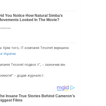
. Крім того, IT-компанія Tesonet вирішила
и України
.
анія Tesonet подвоє її”, – зазначив він.
ремоги!” – додав журналіст.