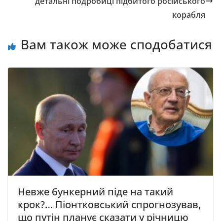
детальні подробиці підбитого російського
корабля
Вам також може сподобатися
Невже бункерний піде на такий
крок?… Піонтковський спрогнозував,
що путін планує сказати у річницю