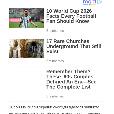
Збройним силам України сьогодні вдалося знищите
величезну колону російської техніки, яка прямувала