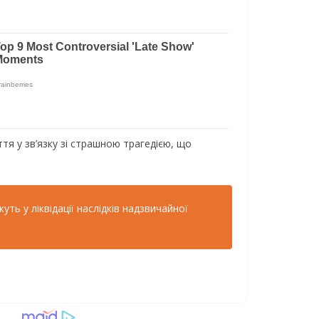
я у зв’язку зі страшною трагедією, що
уть у ліквідації наслідків надзвичайної