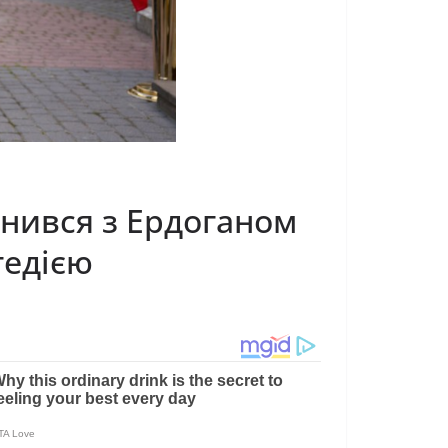
онився з Ердоганом
гедією