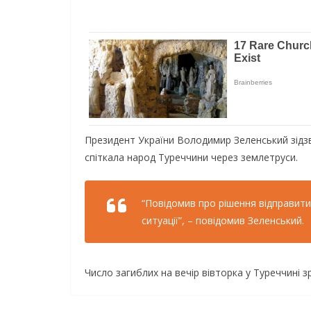
Президент України Володимир Зеленський зідзв
спіткала народ Туреччини через землетруси.
“Повідомив про рішення відправити з
ситуації”, – повідомив Зеленський.
Число загиблих на вечір вівторка у Туреччині з