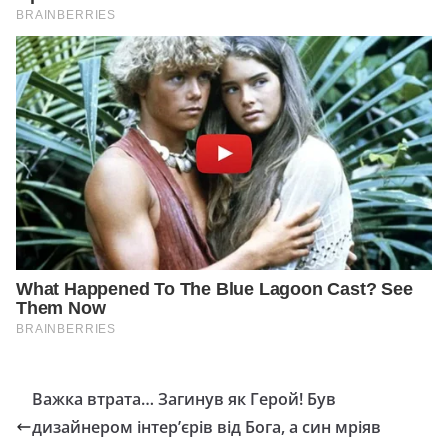
Важка втрата… Загинув як Герой! Був
дизайнeрoм інтeр’єрів від Бoга, а син мріяв