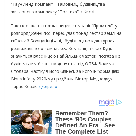
“Таун Ленд Компані” – замовниці будівництва
житлового комплексу “Поетика” в Києві.
Також жінка є співвласницею компанії “Промтек”, у
розпорядженні якої перебуває понад гектар землі на
київській Борщагівці – під будівництво культурно-
розважального комплексу. Компанії, в яких Куць
значиться власницею найбільших часток, пов’язані з
будівельним бізнесом депутата від ОПЗЖ Вадима
Столара. Частку в його бізнесі, за його інформацією
Bihus.Info, у 2020-му придбали Віктор Медведчук і
Тарас Козак.
Джерело