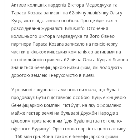
Активи колишніх нардепів Віктора Медведчука та
Тараса Козака записані на 62-річну львів’янку Ольгу
Куць, яка є підставною особою. Про це йдеться в
розслідуванні журналісті Bihus.info. Оточення
колишнього Віктора Медведчука та його бізнес-
партнера Тараса Козака записало на пенсіонерку
частки в кількох київських компаніях з активами на
сотні мільйонів гривень. 62-річна Ольга Куць зі Львова
значиться бенефіціаркою низки фірм, які володіють
дорогою землею і нерухомістю в Києві.
У розмові з журналістами вона визнала, що була і
продовжує бути підставною особою. Куць є кінцевою
бенефіціаркою компанії “Істбуд”, на яку оформлено
майже гектар землі на бульварі Дружби Народів з
цільовим призначенням “для будівництва готельно-
офісного будинку”. Орієнтовна вартість цього активу
– 160 млн грн. Вона також є бенефіціаркою фірми