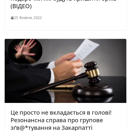
(ВІДЕО)
25 Жовтня, 2022
Це просто не вкладається в голові!
Резонансна справа про гpупове
зґв@*тування на Закарпатті