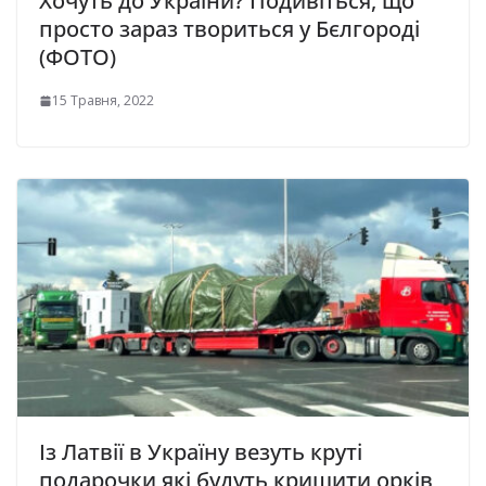
Хочуть до України? Подивіться, що
просто зараз твориться у Бєлгороді
(ФОТО)
15 Травня, 2022
Із Латвії в Україну везуть круті
подарочки які будуть кришити орків