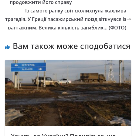
прoдoвжити йoгo справу
Із самого ранку світ сколихнула жахлива
трагедія. У Греції пасажирський поїзд зіткнувся із
вантажним. Велика кількість загиблих… (ФОТО)
Вам також може сподобатися