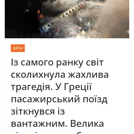
ВІЙНА
Із самого ранку світ
сколихнула жахлива
трагедія. У Греції
пасажирський поїзд
зіткнувся із
вантажним. Велика