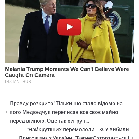
Правду розкрито! Тільки що стало відомо на
кого Медведчук переписав все своє майно
перед війною. Оце так хитрун…
“Haйкpyтiшиx пepeмoлoли”. ЗCУ вибили
Пpигoжинa з Укpaїни. “Baгнep” згopтaєтьcя i