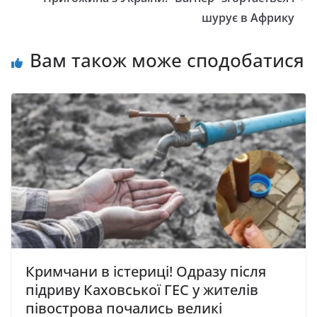
шypyє в Aфpикy
Вам також може сподобатися
Кримчани в істериці! Одразу після
підриву Каховської ГЕС у жителів
півострова почались великі