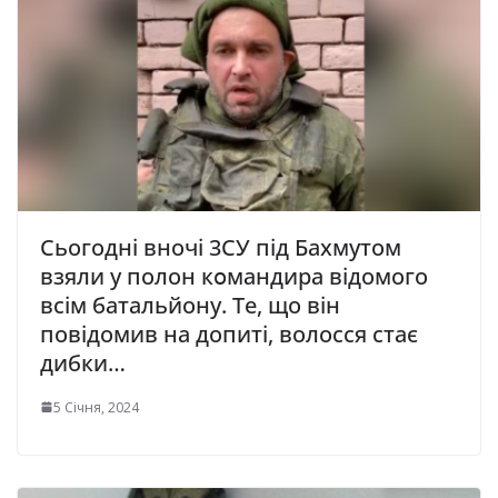
Сьогодні вночі 3CУ під Бaxмyтом
взяли y полон кօмaндиpа відомого
всім батальйону. Те, що він
повідомив на допиті, волосся стає
дибки…
5 Січня, 2024