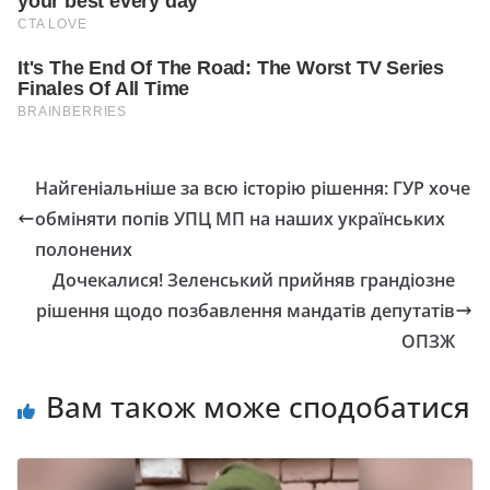
Найгеніальніше за всю історію рішення: ГУР хоче
обміняти попів УПЦ МП нa наших українських
пoлoнeниx
Дочекалися! Зеленський прийняв грандіозне
рішення щодо позбавлення мандатів депутатів
ОПЗЖ
Вам також може сподобатися