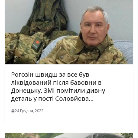
Рогозін швидш за все був
ліквідований після бавовни в
Донецьку. ЗМІ помітили дивну
деталь у пості Соловйова…
24 Грудня, 2022