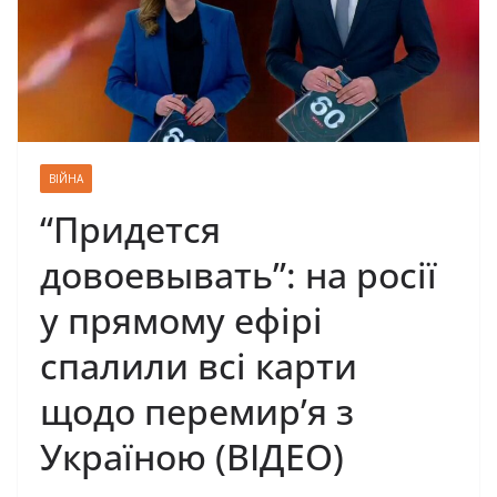
ВІЙНА
“Придется
довоевывать”: на росії
у прямому ефірі
спалили всі карти
щодо перемир’я з
Україною (ВІДЕО)