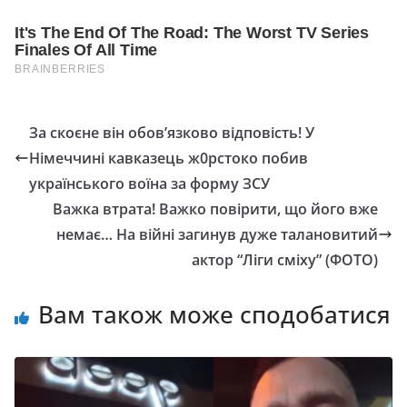
За скоєне він обов’язково відповість! У
Німеччині кавказець ж0рстоко побив
українського воїна за форму ЗСУ
Важка втрата! Важко повірити, що його вже
немає… На війні загинув дуже талановитий
актор “Ліги сміху” (ФОТО)
Вам також може сподобатися