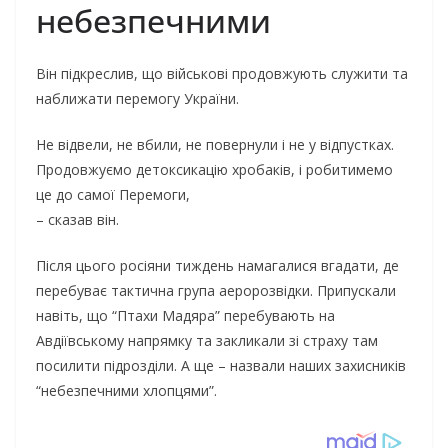
небезпечними
Він підкреслив, що військові продовжують служити та
наближати перемогу України.
Не відвели, не вбили, не повернули і не у відпустках.
Продовжуємо детоксикацію хробаків, і робитимемо
це до самої Перемоги,
– сказав він.
Після цього росіяни тиждень намагалися вгадати, де
перебуває тактична група аеророзвідки. Припускали
навіть, що “Птахи Мадяра” перебувають на
Авдіївському напрямку та закликали зі страху там
посилити підрозділи. А ще – назвали наших захисників
“небезпечними хлопцями”.