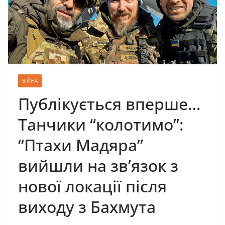
ВІЙНА
Публікується вперше…
Танчики “колотимо”:
“Птахи Мадяра”
вийшли на зв’язок з
нової локації після
виходу з Бахмута