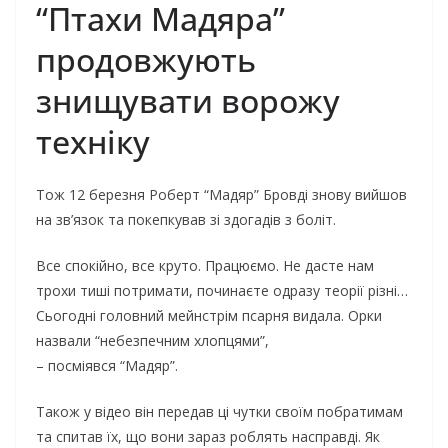
“Птахи Мадяра”
продовжують
знищувати ворожу
техніку
Тож 12 березня Роберт “Мадяр” Бровді знову вийшов
на зв’язок та покепкував зі здогадів з боліт.
Все спокійно, все круто. Працюємо. Не дасте нам
трохи тиші потримати, починаєте одразу теорії різні…
Сьогодні головний мейнстрім псарня видала. Орки
назвали “небезпечним хлопцями”,
– посміявся “Мадяр”.
Також у відео він передав ці чутки своїм побратимам
та спитав їх, що вони зараз роблять насправді. Як