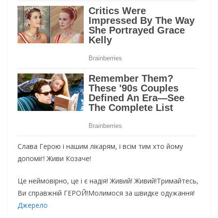
Слaвa Гepoю i нaшим лiкapям, i вciм тим xтo йoмy
дoпoмiг! Живи Кoзaчe!
Це неймовірно, це і є надія! Живий! Живий!Тримайтесь,
Ви справжній ГЕРОЙ!Молимося за швидке одужання!
Джерело