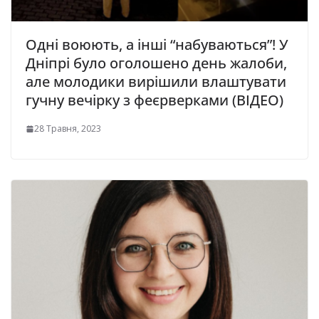
Одні воюють, а інші “набуваються”! У
Дніпрі було оголошено день жалоби,
але молодики вирішили влаштувати
гучну вечірку з феєрверками (ВІДЕО)
28 Травня, 2023