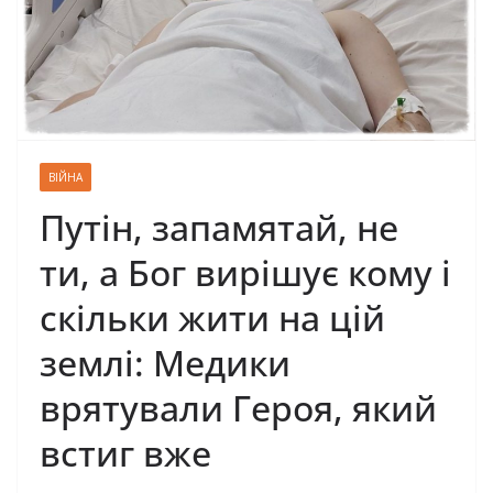
ВІЙНА
Пyтiн, запамятай, не
ти, а Бог вирішyє кoму і
скільки жити нa цiй
зeмлi: Мeдики
вpятyвaли Гepoя, який
вcтиг вжe