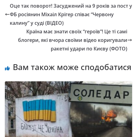
Оце так поворот! Засуджений на 9 років за пост у
ФБ росіянин Міхаіл Крігер співає “Червону
калину” у суді (ВІДЕО)
Країна має знати своїх “героїв”! Це ті самі
блогери, які вчора своїми відео коригували
ракетні удари по Києву (ФОТО)
Вам також може сподобатися