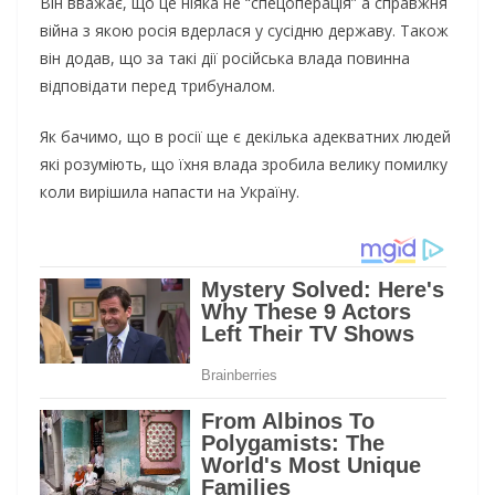
Він вважає, що це ніяка не “спецоперація” а справжня
війна з якою росія вдерлася у сусідню державу. Також
він додав, що за такі дії російська влада повинна
відповідати перед трибуналом.
Як бачимо, що в росії ще є декілька адекватних людей
які розуміють, що їхня влада зробила велику помилку
коли вирішила напасти на Україну.