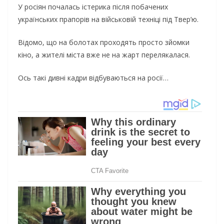
У росіян почалась істерика після побачених
українських прапорів на військовій техніці під Твер’ю.
Відомо, що на болотах проходять просто зйомки
кіно, а жителі міста вже не на жарт перелякалася.
Ось такі дивні кадри відбуваються на росії…