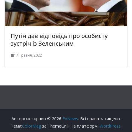
Путін дав відповідь про особисту
зустріч із Зеленським
17 Травня, 2022
Авторське право © 2026
FnNews
. Всі права захищено.
Тема:
ColorMag
за ThemeGrill. На платформі
WordPress
.