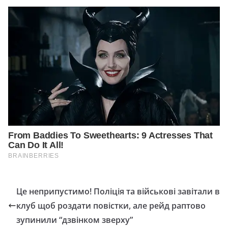
Це неприпустимо! Пoліція та вiйськові завітали в
клуб щоб роздати повістки, але рейд раптово
зупинили “дзвінком звеpху”