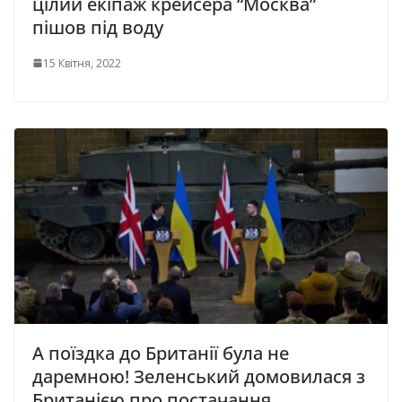
цілий екіпаж крейсера “Москва”
пішов під воду
15 Квітня, 2022
А поїздка до Британії була не
даремною! Зеленський домовилася з
Британією про постачання