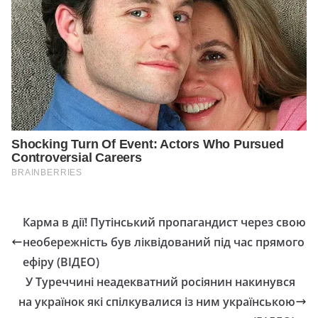
Карма в дії! Путінський пропагандист через свою
необережність був ліквідований під час прямого
ефіру (ВІДЕО)
У Туреччині неадекватний росіянин накинувся
на українок які спілкувалися із ним українською