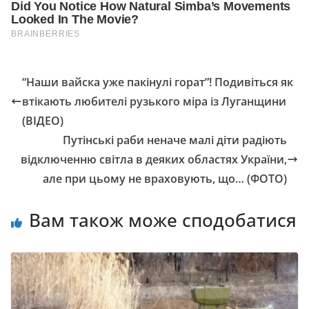
“Наши вайска уже пакінулі горат”! Подивіться як
втікають любителі рузького міра із Луганщини
(ВІДЕО)
Путінські раби неначе малі діти радіють
відключенню світла в деяких областях України,
але при цьому не враховують, що… (ФОТО)
Вам також може сподобатися