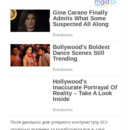
Після декількох днів успішного контрнаступу ЗСУ
українські зрадники та колаборанти все ж таки