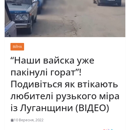
ВІЙНА
“Наши вайска уже
пакінулі горат”!
Подивіться як втікають
любителі рузького міра
із Луганщини (ВІДЕО)
10 Вересня, 2022