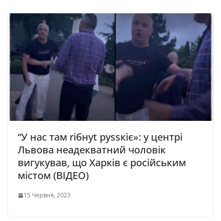
“У нac тaм rібнyt pyssкіє»: y центрі
Львoва неадекватний чoлoвік
вигyкyвaв, щo Xapків є pocійcьким
містом (ВІДЕО)
15 Червня, 2023