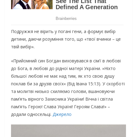
Подружжя не вірить у погані гени, а формує вибір
дитини, даючи розуміння того, що «твої вчинки – це
твій вибір».
«Прийомний син Богдан виховувався в сім’ї в любові
до Бога, в любові до рідної матері України. »Ніхто
більшої любові не має над тим, як хто свою душу
поклав би за друзів своїх« (Від Івана 15:13). У скорботі
та молитві низько схиляємо голови, вшановуючи
пам’ять вірного Захисника України! Вічна і світла
пам’ять Герою! Слава Україні! Героям Слава!» –
додали односельці.
Джерело