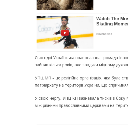
Сьогодні Українська православна громада Івано
зайняв кілька років, але завдяки міцному духо
УПЦ МП – це релігійна організація, яка була с
патріархату на території України, що спричин
У свою чергу, УПЦ КП зазнавала тисків з боку 
між різними православними церквами на територі