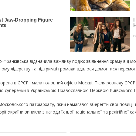
-Франківська відзначила важливу подію: звільнення храму від мо
вному лідерству та підтримці громади вдалося домогтися перемог
творена в СРСР і мала головний офіс в Москві. Після розпаду СР
яло суперечки з Українською Православною Церквою Київського П
Московського патріархату, який намагався зберегти свої позиції 
ї України виникли з нагоди їхньої національної та релігійної са