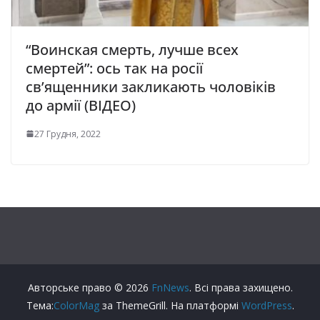
“Воинская смерть, лучше всех
смертей”: ось так на росії
св’ященники закликають чоловіків
до армії (ВІДЕО)
27 Грудня, 2022
Авторське право © 2026
FnNews
. Всі права захищено.
Тема:
ColorMag
за ThemeGrill. На платформі
WordPress
.