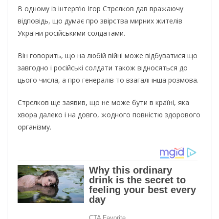
В одному із інтерв’ю Ігор Стрєлков дав вражаючу
відповідь, що думає про звірства мирних жителів
України російськими солдатами.
Він говорить, що на любій війні може відбуватися що
завгодно і російські солдати також відносяться до
цього числа, а про генералів то взагалі інша розмова.
Стрєлков ще заявив, що не може бути в країні, яка
хвора далеко і на довго, жодного повністю здорового
організму.