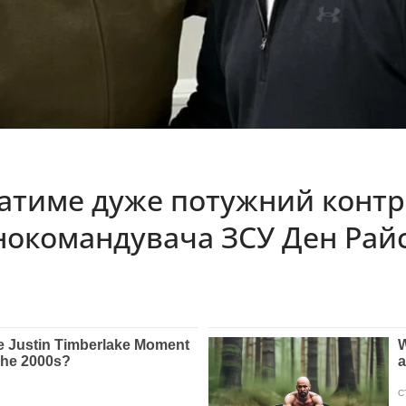
матиме дуже потужний контр
внокомандувача ЗСУ Ден Рай