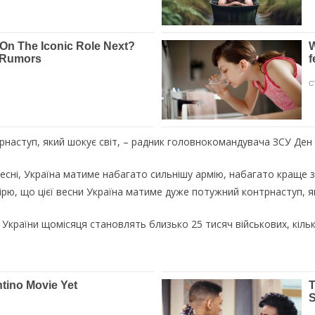
рнаступ, який шокує світ, – радник головнокомандувача ЗСУ Ден
есні, Україна матиме набагато сильнішу армію, набагато краще за
вірю, що цієї весни Україна матиме дуже потужний контрнаступ, як
 України щомісяця становлять близько 25 тисяч військових, кільк