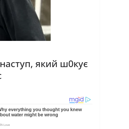
наступ, який ш0кує
с