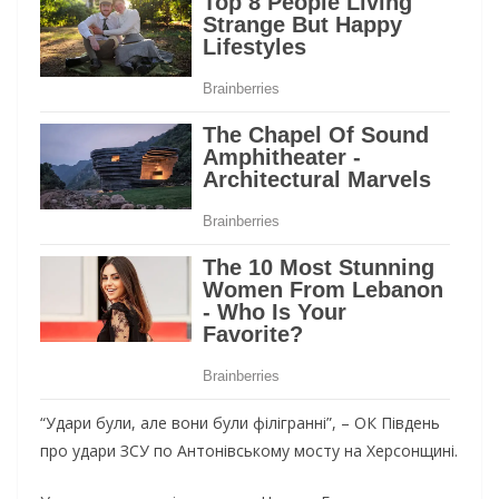
“Удари були, але вони були філігранні”, – ОК Південь
про удари ЗСУ по Антонівському мосту на Херсонщині.