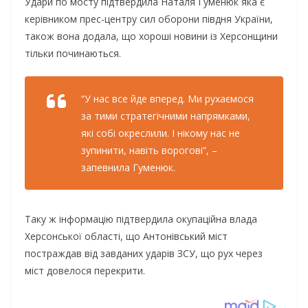
Удари по мосту підтвердила Наталя Гуменюк яка є
керівником прес-центру сил оборони півдня України,
також вона додала, що хороші новини із Херсонщини
тільки починаються.
“У нас все йде вперед. Ми рухаємося
за тими стратегічними напрямками,
які собі окреслили. І нікому нас не
зупинити, навіть ворогові”, –
запевнила Гуменюк.
Таку ж інформацію підтвердила окупаційна влада
Херсонської області, що Антонівський міст
постраждав від завданих ударів ЗСУ, що рух через
міст довелося перекрити.