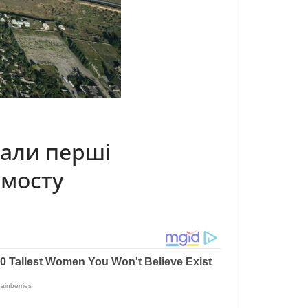
вали перші
 мосту