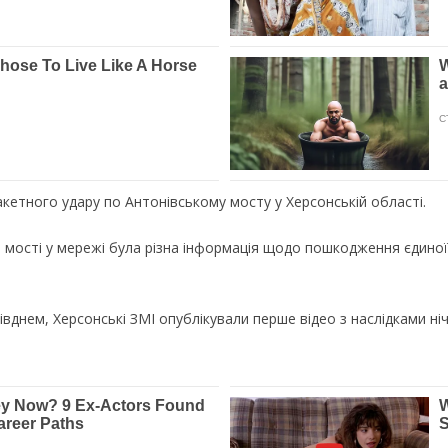
акетного удару по Антонівському мосту у Херсонській області.
о мості у мережі була різна інформація щодо пошкодження єдино
івднем, Херсонські ЗМІ опублікували перше відео з наслідками ні