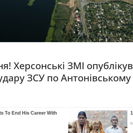
я! Херсонські ЗМІ опубліку
удару ЗСУ по Антонівському