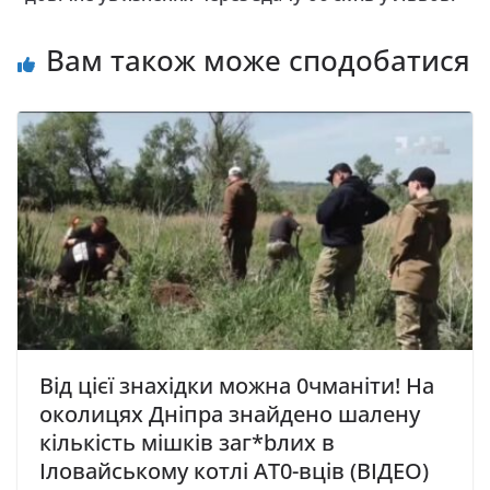
Вам також може сподобатися
Від цієї знахідки можна 0чманіти! На
околицях Дніпра знайдено шалену
кількість мiшкiв заг*bлих в
Ілoвaйcькoмy кoтлi AТ0-вцiв (ВІДЕО)