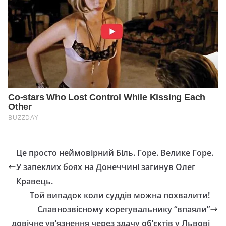
Це просто неймовірний Біль. Горе. Велике Горе.
У запеклих боях на Донеччині загинув Олег
Кравець.
Той випадок коли суддів можна похвалити!
Славнозвісному кopeгyвaльнику “впаяли”
дoвiчне yв’язнeння через здачу об’єктів у Львові