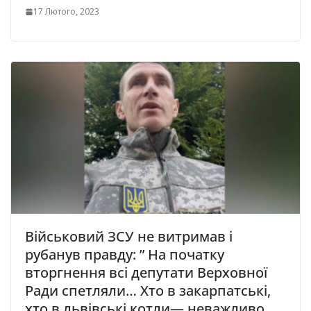
17 Лютого, 2023
Військовий ЗСУ не витримав і
рубанув правду: ” На початку
вторгнення всі депутати Верховної
Ради спетляли… Хто в закарпатські,
хто в львівські котли— неважливо.