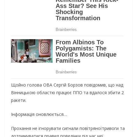
Щойно голова ОВА Сергій Борзов повідомив, що над
Вінницькою областю працює ППО та вдалося збити 2
ракети.
Інформація оновлюється…
Прохання не ігнорувати сигнали повітряноїтривоги та
дотримуватися правил поведінки під час неї.