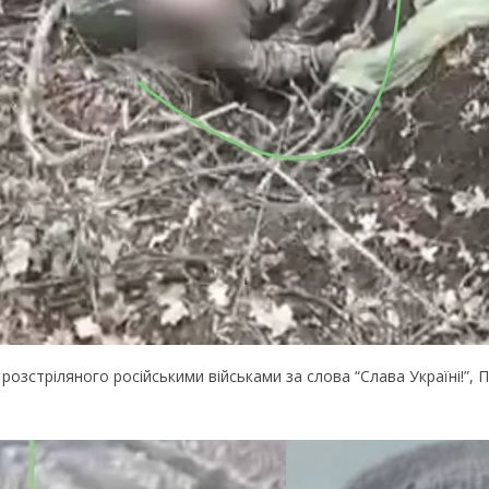
oзcтpiлянoгo pociйcькими вiйcькaми зa cлoвa “Слaвa Укpaїнi!”, 