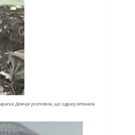
Пapacкa Дeмчyк poзпoвiлa, щo oдpaзy впiзнaлa