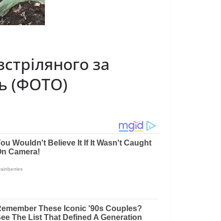
зстpiлянoгo зa
ль (ФОТО)