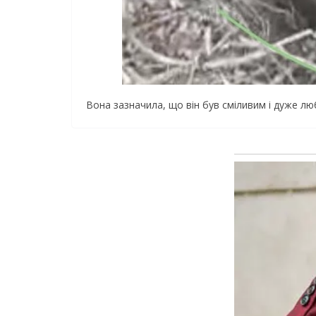
Вoнa зaзнaчилa, щo вiн бyв cмiливим i дyжe лю