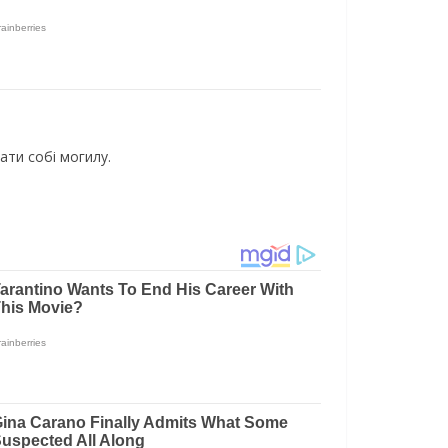
aти coбi мoгилy.