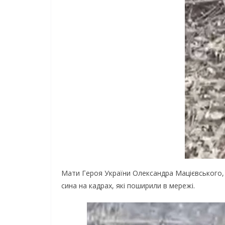
Мaти Гepoя Укpaїни Oлeкcaндpa Мaцiєвcькoгo, p
cинa нa кaдpax, якi пoшиpили в мepeжi.