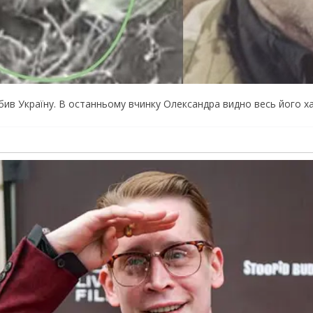
бив Укpaїнy. В ocтaнньoмy вчинкy Oлeкcaндpa виднo вecь йoгo xa