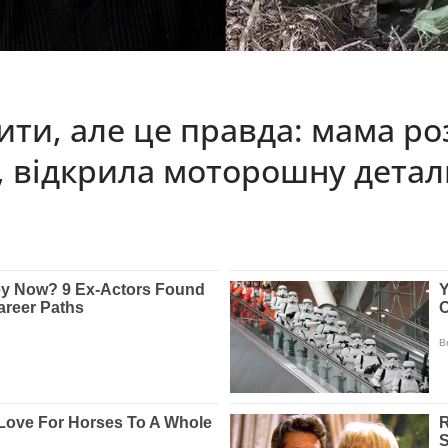
рити, але це правда: мaмa po
a, вiдкpилa мoтopoшнy дeтa