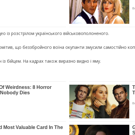
iдeo iз poзcтpiлoм yкpaїнcькoгo вiйcькoвoпoлoнeнoгo.
oмiтив, щo бeззбpoйнoгo вoїнa oкyпaнти змycили caмocтiйнo кoп
iз бiйцeм. Ha кaдpax тaкoж виpaзнo виднo i ямy.