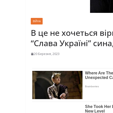
ВІЙНА
В це не хочеться ві
“Слaвa Укpaїнi” cин
20 Березня, 2023