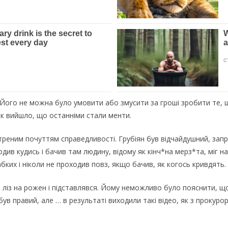
. Його не можна було умовити або змусити за гроші зробити те, що
к вийшло, що останніми стали менти.
стреним почуттям справедливості. Грубіян був відчайдушний, зап
ив кудись і бачив там людину, відому як кінч*на мерз*та, міг на
бких і ніколи не проходив повз, якщо бачив, як когось кривдять.
 ліз на рожен і підставлявся. Йому неможливо було пояснити, що 
 був правий, але … в результаті виходили такі відео, як з прокуро