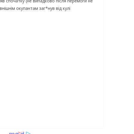
яв спочатку (не випадково після перемоги не
нішнім окупантам заг*нув від кулі