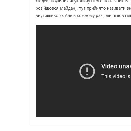
Людей, подібних Януковичу і його поплічникам,
розійшовся Майдан), тут прийнято називати вн
внутрішнього. Але в кожному разі, він пішов гідн