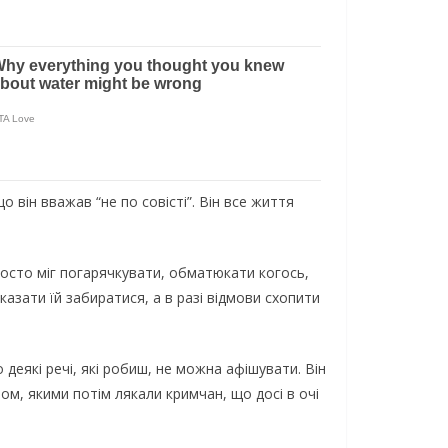
 він вважав “не по совісті”. Він все життя
росто міг погарячкувати, обматюкати когось,
казати їй забиратися, а в разі відмови схопити
деякі речі, які робиш, не можна афішувати. Він
ром, якими потім лякали кримчан, що досі в очі