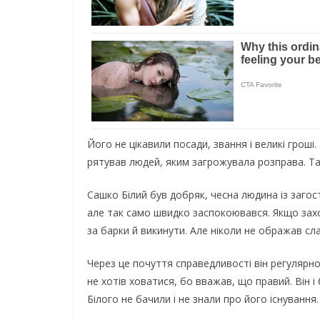
Його не цікавили посади, звання і великі гроші
рятував людей, яким загрожувала розправа. Та
Сашко Білий був добряк, чесна людина із заго
але так само швидко заспокоювався. Якщо заход
за барки й викинути. Але ніколи не ображав сла
Через це почуття справедливості він регулярно
не хотів ховатися, бо вважав, що правий. Він і
Білого не бачили і не знали про його існування.