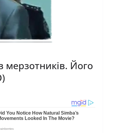
в мерзотників. Його
О)