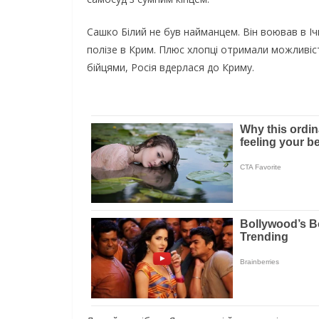
Сашко Білий не був найманцем. Він воював в Ічке
полізе в Крим. Плюс хлопці отримали можливіст
бійцями, Росія вдерлася до Криму.