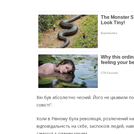
Він був абсолютно чесний. Його не цікавили по
совісті”.
Коли в Рівному була революція, розлючений нар
відповідальність на себе, заспокоїв людей, наві
самосуд з сумним кінцем.