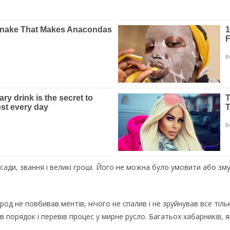
сади, звання і великі гроші. Його не можна було умовити або зму
од не повбивав ментів, нічого не спалив і не зруйнував все тіль
в порядок і перевів процес у мирне русло. Багатьох хабарників, я