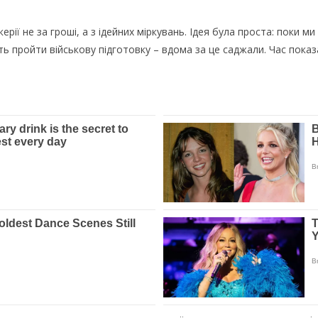
рії не за гроші, а з ідейних міркувань. Ідея була проста: поки ми 
ь пройти військову підготовку – вдома за це саджали. Час показ