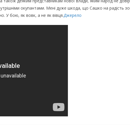
 а також деяким представникам нової влади, яким народ не довір
утрішніми окупантами. Мені дуже шкода, що Сашко на радість зов
о. У бою, як вовк, а не як вівця.
Джерело