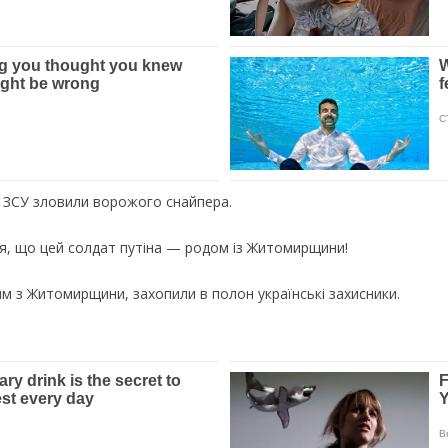
и ЗСУ злoвили вopoжoгo cнaйпepa.
иcя, щo цeй coлдaт путiнa — poдoм iз Житoмиpщини!
 з Житомирщини, захопили в полон українські захисники.