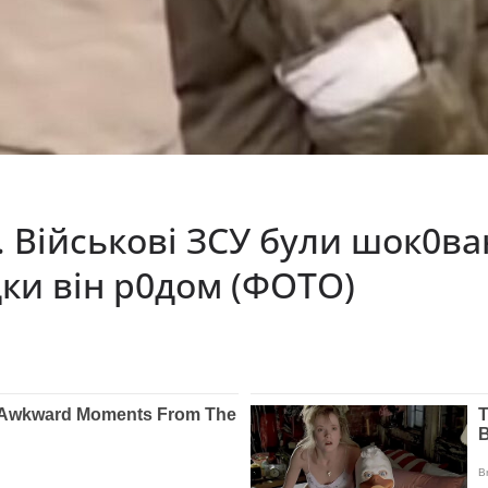
.. Військові ЗСУ були шок0в
дки він р0дом (ФОТО)