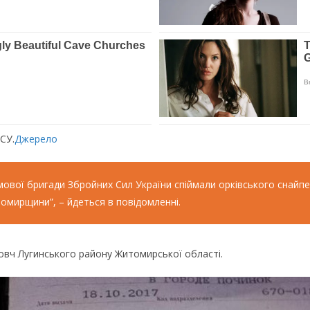
СУ.
Джерело
ової бригади Збройних Сил України спіймали орківського снайпер
итомирщини”, – йдеться в повідомленні.
овч Лугинського району Житомирської області.