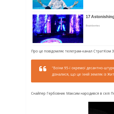
Про це повідомляє телеграм-канал СтратКом З
“Воїни 95-ї окремої десантно-штурм
дізналися, що це їхній земляк із Ж
Снайпер Гербовник Максим народився в селі П