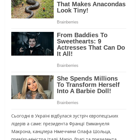
Сьогодні в Україні відбулася зустріч європецських
лідерів а саме: президента Франції Еммануеля
Макрона, канцлера Німеччини Олафа Шольца,
прем’єр-міністра Італії Маріо Драгі та президента