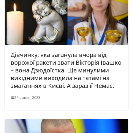
Дівчинку, яка заruнула вчора від
ворожої ракети звати Вікторія Івашко
– вона Дзюдоїстка. Ще минулими
вихідними виходила на татамі на
змаганнях в Києві. А зараз її Немає.
2 Червня, 2023