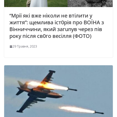
“Мрії які вже ніколи не втілити у
життя”: щемлива іст0рія про ВОЇНА з
Вінниччини, який загunув через пів
року після св0го весілля (ФОТО)
29 Травня, 2023