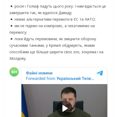
росія і Голіаф падуть цього року. І нам вдасться це
завершити так, як вдалося Давиду;
немає альтернативи перемоги в ЄС та НАТО;
ми не підемо на компроміс, а чекатимемо на
перемогу;
поки йдуть перемовини, як зміцнити оборону
сучасними танками, у Кремлі обдумують, якими
способами ще більше ширити своє зло, зокрема і на
Молдову.