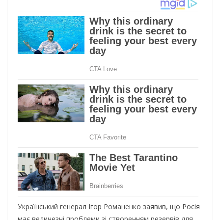
Український генерал Ігор Романенко заявив, що Росія
має величезні проблеми зі створенням резервів для