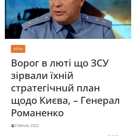
ВІЙНА
Ворог в люті що ЗСУ
зірвали їхній
стрaтeгiчнuй плaн
щодо Києва, – Гeнeрaл
Ромaнeнко
3 Квітня, 2022