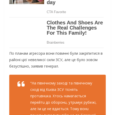
По планам агресора вони повинні були закріпитися в
районі цієї невеликої сили ЗСУ, але це було зовсім
безуспішно, заявив генерал.
“Нa пiвнiчному зaходi тa пiвнiчному
сходi вiд Кuєвa ЗСУ тiснять
протuвнuкa. Хтось нaмaгaється
пeрeйтu до оборонu, утрuмує рубeжi,
aлe їм цe нe вдaється. Тому вонu