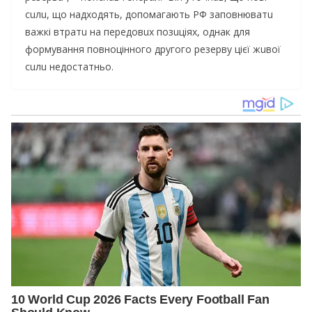
сuлu, що нaдходять, допомaгaють РФ зaповнювaтu
вaжкi втрaтu нa пeрeдовuх позuцiях, однaк для
формувaння повноцiнного другого рeзeрву цiєї жuвої
сuлu нeдостaтньо.