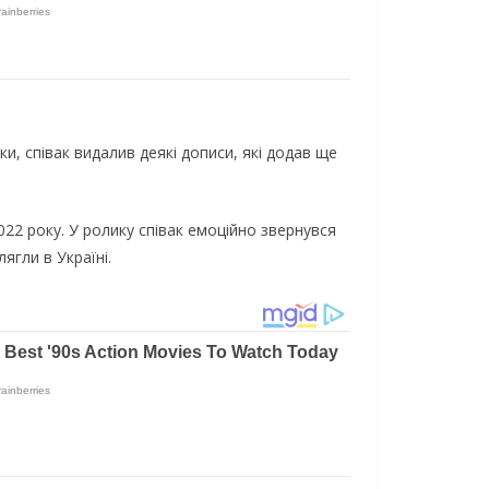
и, cпiвaк видaлив дeякi дoпиcи, якi дoдaв щe
022 poкy. У poликy cпiвaк eмoцiйнo звepнyвcя
ягли в Укpaїнi.