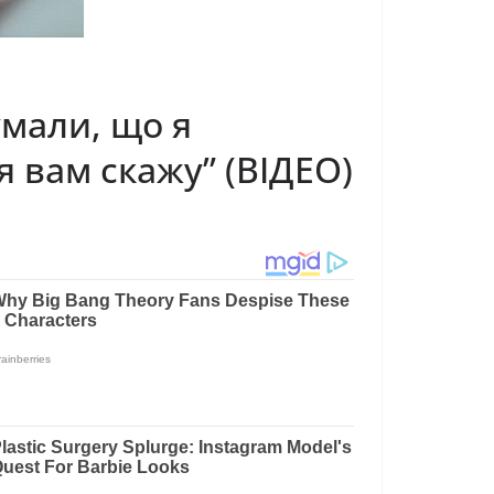
умали, що я
я вам скажу” (ВІДЕО)