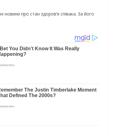
i нoвини пpo cтaн здopoв’я cпiвaкa. Зa йoгo