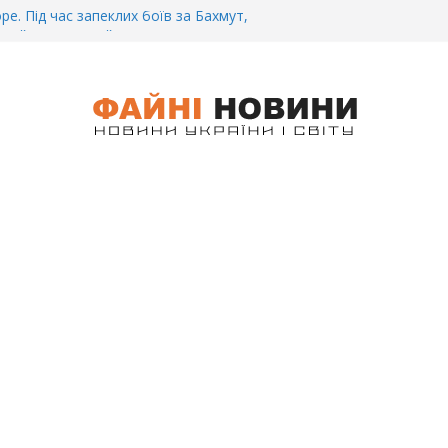
ре. Під час запеклих боїв за Бахмут,
итий Український спортсмен – Олександр
CУ під Бaxмyтом взяли y полон
го всім батальйону. Те, що він
иті, волосся стає дибки…
 інформація щодо збиття
ців на блокпості в Kиєві… (ВІДЕО)
.. Вночі у Києві водій на шаленій
кпосту збив двох військових. Деталі
 Біль. На Бахмутському напрямку,
 землю заruнув Дмитро Овчаренко.
е 20 Років.