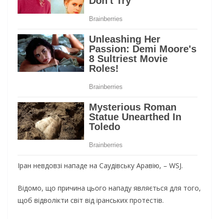
Іран невдовзі нападе на Саудівську Аравію, – WSJ.
Відомо, що причина цього нападу являється для того,
щоб відволікти світ від іранських протестів.